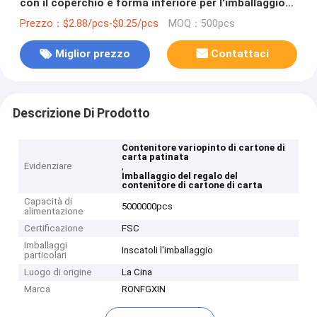
con il coperchio e forma inferiore per l'imballaggio
del regalo
Prezzo：$2.88/pcs-$0.25/pcs
MOQ：500pcs
Miglior prezzo
Contattaci
Descrizione Di Prodotto
Contenitore variopinto di cartone di
carta patinata
Evidenziare
,
Imballaggio del regalo del
contenitore di cartone di carta
Capacità di
5000000pcs
alimentazione
Certificazione
FSC
Imballaggi
Inscatoli l'imballaggio
particolari
Luogo di origine
La Cina
Marca
RONFGXIN