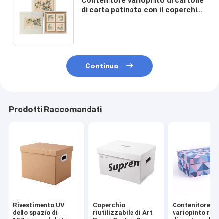
Contenitore variopinto di cartone
di carta patinata con il coperchio
e forma inferiore per l'imballaggio
del regalo
Continua
Prodotti Raccomandati
Rivestimento UV
Coperchio
Contenitore
dello spazio di
riutilizzabile di Art
variopinto rive