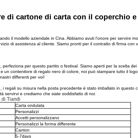
re di cartone di carta con il coperchio e
lando il modello aziendale in Cina. Abbiamo avuti l'onore per servire mol
izio di assistenza al cliente. Siamo pronti per il contratto di firma con
, perfeziona per questo partito o festival. Siamo aperti per la scelta dei
un contenitore di regalo nero di colore, noi può stampare tutto il logo s
astri differenti per voi!
i regali su misura nella posta precedente è stato imballato in questo co
tà servirvi e crediamo che siate soddisfatto di noi.
 di Tiandi
Carta ondulata
Personalizzi
Accetti personalizzano
Personalizzi la forma differente
Canton
5-7days