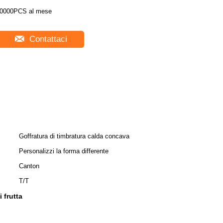
0000PCS al mese
Contattaci
Goffratura di timbratura calda concava
Personalizzi la forma differente
Canton
T/T
 frutta