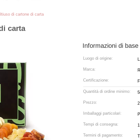
tiuso di cartone di carta
di carta
Informazioni di base
Luogo di origine:
L
Marca:
Certificazione:
F
Quantità di ordine minimo:
5
Prezzo:
2
Imballaggi particolari:
P
Tempi di consegna:
1
Termini di pagamento:
T