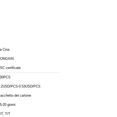
a Cina
RONGXIN
SC certificate
00PCS
.2USD/PCS-0.53USD/PCS
acchetto del cartone
5-20 giorni
/T, T/T