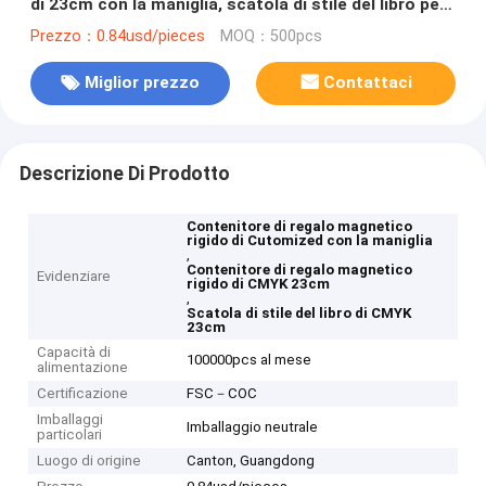
di 23cm con la maniglia, scatola di stile del libro per
il regalo di compleanno
Prezzo：0.84usd/pieces
MOQ：500pcs
Miglior prezzo
Contattaci
Descrizione Di Prodotto
Contenitore di regalo magnetico
rigido di Cutomized con la maniglia
,
Contenitore di regalo magnetico
Evidenziare
rigido di CMYK 23cm
,
Scatola di stile del libro di CMYK
23cm
Capacità di
100000pcs al mese
alimentazione
Certificazione
FSC－COC
Imballaggi
Imballaggio neutrale
particolari
Luogo di origine
Canton, Guangdong